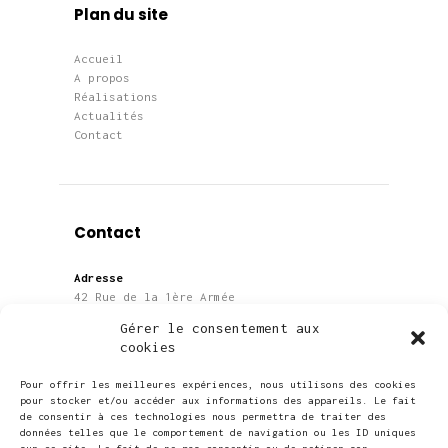
Plan du site
Accueil
A propos
Réalisations
Actualités
Contact
Contact
Adresse
42 Rue de la 1ère Armée
67000 Strasbourg
Gérer le consentement aux
cookies
Téléphone
06 28 91 39 08
Pour offrir les meilleures expériences, nous utilisons des cookies
pour stocker et/ou accéder aux informations des appareils. Le fait
de consentir à ces technologies nous permettra de traiter des
E-mail
données telles que le comportement de navigation ou les ID uniques
contact@acom-concept.com